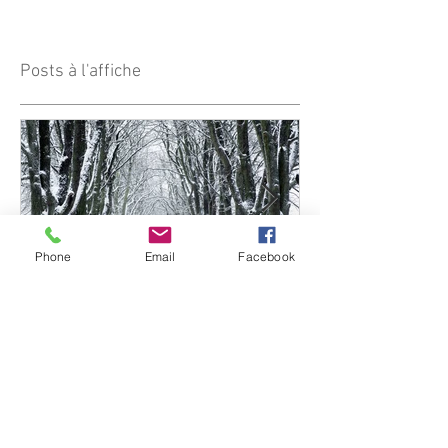
Posts à l'affiche
Phone
Email
Facebook
ÉNERGIE DE L'HIVER
RENTÉE 2020-