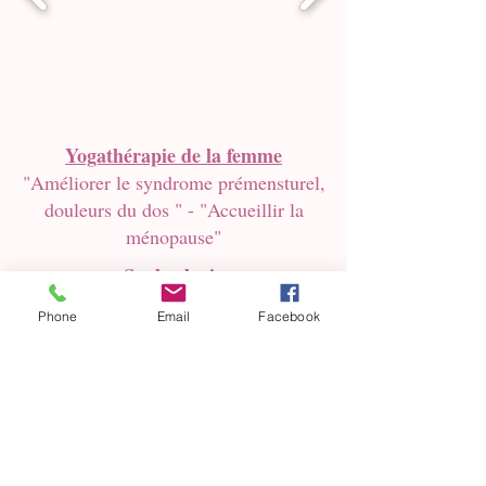
Yogathérapie de la femme
"Améliorer le syndrome prémensturel,
douleurs du dos " - "Accueillir la
ménopause"
Sophrologie
"Se détendre "
Phone
Email
Facebook
Yoga& exercices somatiques -
méditation
"Réguler son système nerveux"