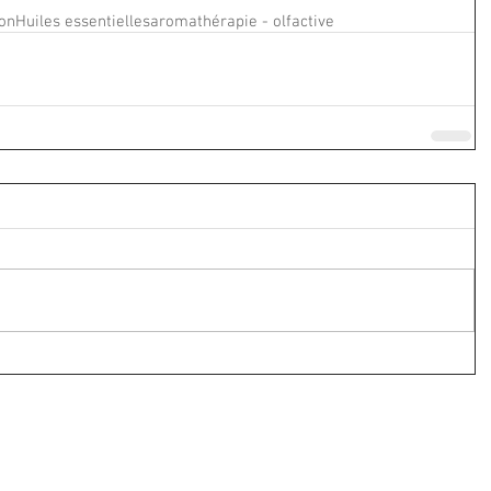
ion
Huiles essentielles
aromathérapie - olfactive