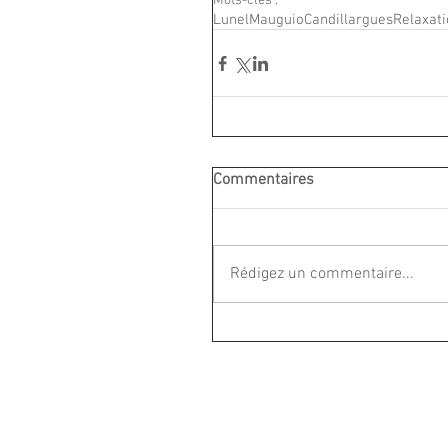
Mots-clés :
Lunel
Mauguio
Candillargues
Relaxat
Commentaires
Rédigez un commentaire...