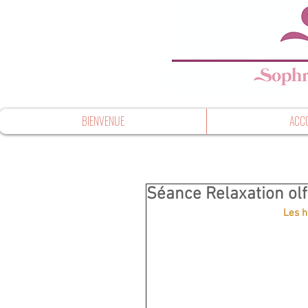
BIENVENUE
ACC
Séance Relaxation olf
Les h