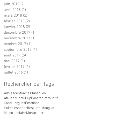
juin 2018
(2)
2 posts
avril 2018
(1)
1 post
mars 2018
(2)
2 posts
février 2018
(2)
2 posts
janvier 2018
(2)
2 posts
décembre 2017
(1)
1 post
novembre 2017
(1)
1 post
octobre 2017
(1)
1 post
septembre 2017
(1)
1 post
août 2017
(5)
5 posts
mai 2017
(1)
1 post
février 2017
(1)
1 post
juillet 2016
(1)
1 post
Rechercher par Tags
Adolescents
Arts Plastiques
Atelier Mindful Up
Booster immunité
Candillargues
Emotions
Huiles essentielles
Lunel
Mauguio
Milieu scolaire
Montpellier